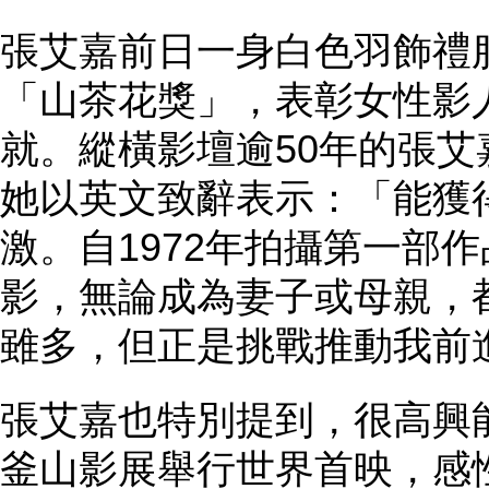
張艾嘉前日一身白色羽飾禮
「山茶花獎」，表彰女性影
就。縱橫影壇逾50年的張
她以英文致辭表示：「能獲
激。自1972年拍攝第一部
影，無論成為妻子或母親，
雖多，但正是挑戰推動我前
張艾嘉也特別提到，很高興
釜山影展舉行世界首映，感