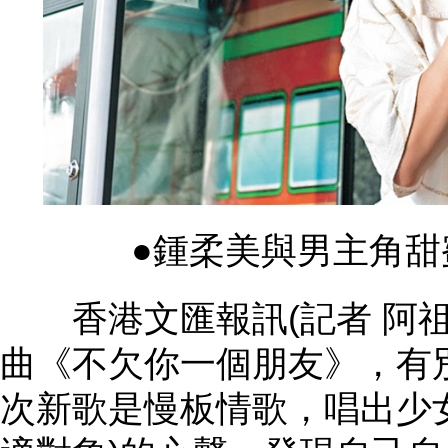
●鍾柔美與男主角甜
香港文匯報訊(記者 阿祖)鍾
曲《不欠你一個朋友》，有
次新歌是慢板情歌，唱出少