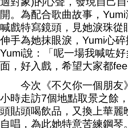
適對象)的心聲，發現自己
開。為配合歌曲故事，Yum
喊戲特寫鏡頭，見她淚珠從
伸手為她抹眼淚，Yumi心
Yumi說：「呢一場我喊咗
面，好入戲，希望大家都fe
今次《不欠你一個朋友》M
小時走訪7個地點取景之餘，
頭貼頭喝飲品，又換上華麗
自唱，為此她特意苦練鋼琴。